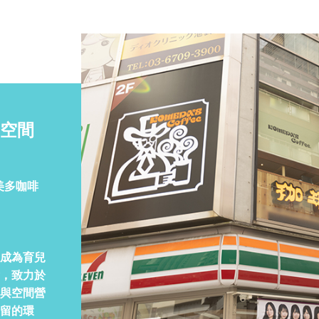
空間
美多咖啡
成為育兒
，致力於
與空間營
留的環