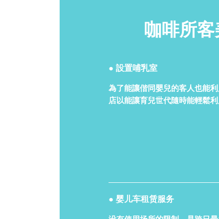
咖啡所客
● 設置哺乳室
為了能讓偕同嬰兒的客人也能利
店以能讓育兒世代隨時能輕鬆利
● 婴儿车租赁服务