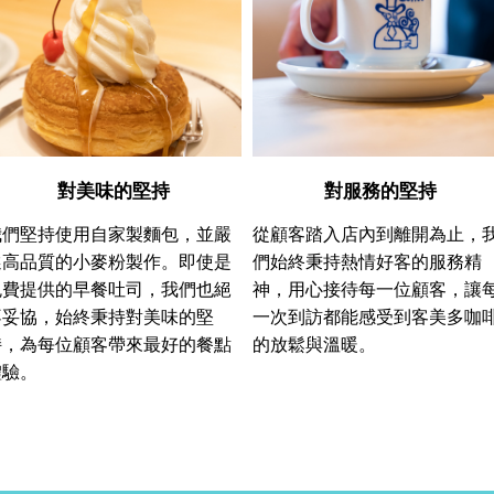
對美味的堅持
對服務的堅持
我們堅持使用自家製麵包，並嚴
從顧客踏入店內到離開為止，
選高品質的小麥粉製作。即使是
們始終秉持熱情好客的服務精
免費提供的早餐吐司，我們也絕
神，用心接待每一位顧客，讓
不妥協，始終秉持對美味的堅
一次到訪都能感受到客美多咖
持，為每位顧客帶來最好的餐點
的放鬆與溫暖。
體驗。