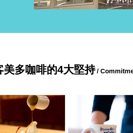
客美多咖啡的4大堅持
/ Commitme