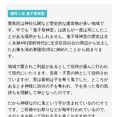
雑司ヶ谷 鬼子母神堂
豊島区は神社仏閣など歴史的な建造物が多い地域で
す。中でも『鬼子母神堂』は誰もが一度は耳にしたこ
とがある場所かもしれません。鬼子母神堂の歴史は古
く永禄4年(室町時代)に文京区目白台の周辺から出土し
たお像を清め東陽坊(寺)に納めたことから始まりま
す。
地域で愛されご利益があるとして信仰が盛んに行われ
て現代にいたります。安産・子育の神として信仰され
ていますが、実は最初は子を奪う鬼でした。ところが
あるとき神様に自分の子を奪われ、子を失った母の気
持ちを理解して神となったのです。
だから神様なのに鬼という字が含まれているのだそう
です。ご祈祷やお祭りなどが毎年行われているので、
そのときを狙って訪れる方も多くおすすめです。