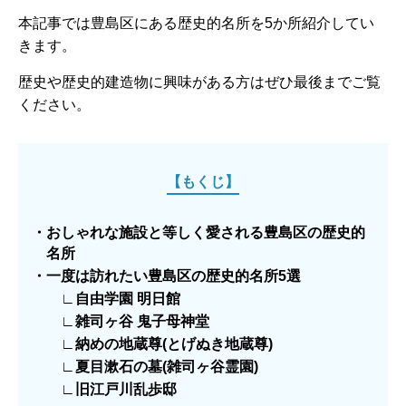
本記事では豊島区にある歴史的名所を5か所紹介してい
きます。
歴史や歴史的建造物に興味がある方はぜひ最後までご覧
ください。
【もくじ】
・おしゃれな施設と等しく愛される豊島区の歴史的
名所
・一度は訪れたい豊島区の歴史的名所5選
∟自由学園 明日館
∟雑司ヶ谷 鬼子母神堂
∟納めの地蔵尊(とげぬき地蔵尊)
∟夏目漱石の墓(雑司ヶ谷霊園)
∟旧江戸川乱歩邸