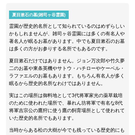
夏目漱石の墓(雑司ヶ谷霊園)
霊園が歴史的名所として知られているのはめずらしい
かもしれませんが、雑司ヶ谷霊園には多くの有名人や
著名人が眠るお墓があります。中でも夏目漱石のお墓
は多くの方がお参りする名所でもあるのです。
夏目漱石だけではありません。ジョン万次郎や竹久夢
二のお墓や東条英機やサトウ・ハチローやケーベル・
ラファエルのお墓もあります。もちろん有名人が多く
眠るから歴史的名所なわけではありません。
実はこの場所は御料地として3代将軍家光の薬草栽培
のために使われた場所で、暴れん坊将軍で有名な8代
将軍吉宗公の鷹狩に使う鷹の飼育場所として使われて
いた歴史的名所でもあります。
当時からある松の大樹が今でも残っている歴史的にも